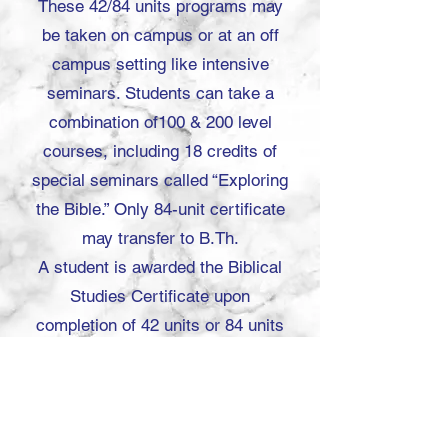
These 42/84 units programs may
be taken on campus or at an off
campus setting like intensive
seminars. Students can take a
combination of100 & 200 level
courses, including 18 credits of
special seminars called “Exploring
the Bible.” Only 84-unit certificate
may transfer to B.Th.
A student is awarded the Biblical
Studies Certificate upon
completion of 42 units or 84 units
program with a GPA of 2.0 or
above. These programs train those
who will be serving as directors of
Christian activities or as pastoral